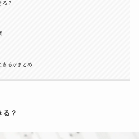
きる？
間
度
できるかまとめ
きる？